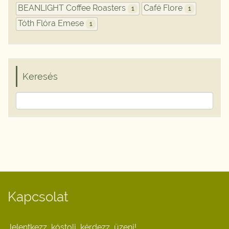
BEANLIGHT Coffee Roasters
Café Flore
1
1
Tóth Flóra Emese
1
Keresés
Kapcsolat
Jelentkezz, kóstolj, kérdezz, üzenj!