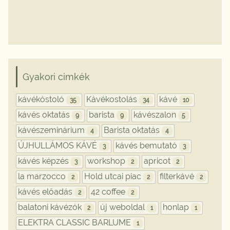
Gyakori cimkék
kávékóstoló
Kávékostolás
kávé
35
34
10
kávés oktatás
barista
kávészalon
9
9
5
kávészeminárium
Barista oktatás
4
4
ÚJHULLÁMOS KÁVÉ
kávés bemutató
3
3
kávés képzés
workshop
apricot
3
2
2
la marzocco
Hold utcai piac
filterkávé
2
2
2
kávés előadás
42 coffee
2
2
balatoni kávézók
új weboldal
honlap
2
1
1
ELEKTRA CLASSIC BARLUME
1