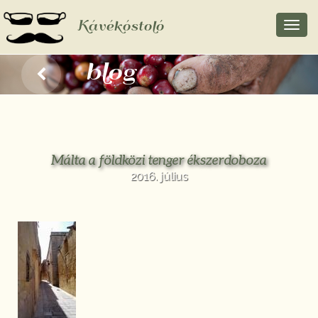
Kávékóstoló
Toggl
navig
blog
Málta a földközi tenger ékszerdoboza
2016. július