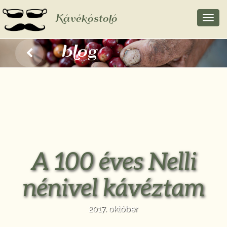
Kávékóstoló
Toggl
navig
blog
A 100 éves Nelli
nénivel kávéztam
2017. október