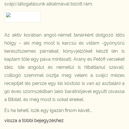
svájci látogatásunk alkalmával bízott rám.
Az aktív korában angol-német tanárként dolgozó idős
hölgy – aki még most is karcsú és vidám -gyönyörű
keresztszemes párnákat, könyvjelzőket készít (én is
kaptam tőle egy páva mintásat), Arany és Petőfi verseket
idéz, (de angolul és németül is hibátlanul szaval),
csillogó szemmel osztja meg velem a svájci mézes
receptjét (és persze egy kis kóstoló is van az asztalán) a
90 éves szomszédban lakó barátnőjével együtt olvassa
a Bibliát, és még most is sokat énekel.
És ha teheti, iszik egy igazán finom kávét...
vissza a többi bejegyzéshez