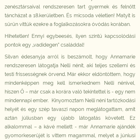
zenésztársaival rendszeresen tart gyermek és felnőtt
táncházat a 18.kerületben. És micsoda véletlen! Matyit is
sűrűn vittük ezekre a foglalkozásokra óvódás korában.
Hihetetlen! Ennyi egybeesés, ilyen szintű kapcsolódási
pontok egy „vadidegen” családdal!
Silvan édesanyja arról is beszámolt, hogy Annamarie
rendszeresen látogatja Nelli nénit, aki teljes szellemi és
testi frissességnek örvend. Már ekkor eldöntöttem, hogy
mindenképpen meg kell ismerkednem Nelli nénivel,
hiszen Ő – már csak a korára való tekintettel is - egy nem
mindennapi ember. Kinyomoztam Nelli néni tartózkodási
helyét és egy szép tavaszi napon meglátogattam, amit
aztán júliusban egy újabb látogatás követett. Ez
alkalommal – a kávé mellett - már Annamarie ajándék
gyomorkeserűjét is vittem magammal, melyet a júniusi