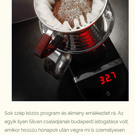
Sok szép közös program és élmény emlékeztet rá. Az
egyik ilyen Silvan családjának budapesti látogatása volt,
amikor hosszú hónapok után végre mi is személyesen