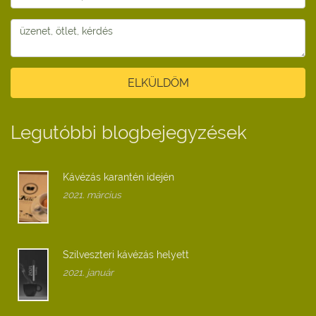
ELKÜLDÖM
Legutóbbi blogbejegyzések
Kávézás karantén idején
2021. március
Szilveszteri kávézás helyett
2021. január