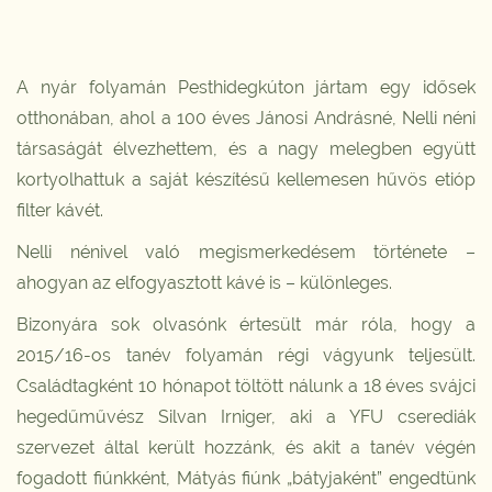
A nyár folyamán Pesthidegkúton jártam egy idősek
otthonában, ahol a 100 éves Jánosi Andrásné, Nelli néni
társaságát élvezhettem, és a nagy melegben együtt
kortyolhattuk a saját készítésű kellemesen hűvös etióp
filter kávét.
Nelli nénivel való megismerkedésem története –
ahogyan az elfogyasztott kávé is – különleges.
Bizonyára sok olvasónk értesült már róla, hogy a
2015/16-os tanév folyamán régi vágyunk teljesült.
Családtagként 10 hónapot töltött nálunk a 18 éves svájci
hegedűművész Silvan Irniger, aki a YFU cserediák
szervezet által került hozzánk, és akit a tanév végén
fogadott fiúnkként, Mátyás fiúnk „bátyjaként” engedtünk