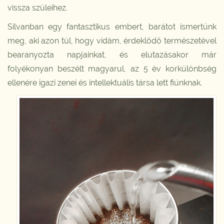
vissza szüleihez.
Silvanban egy fantasztikus embert, barátot ismertünk
meg, aki azon túl, hogy vidám, érdeklődő természetével
bearanyozta napjainkat, és elutazásakor már
folyékonyan beszélt magyarul, az 5 év korkülönbség
ellenére igazi zenei és intellektuális társa lett fiúnknak.