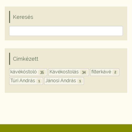
Keresés
Cimkézett
kávékóstoló
Kávékostolás
filterkávé
35
34
2
Túri András
Jánosi András
1
1