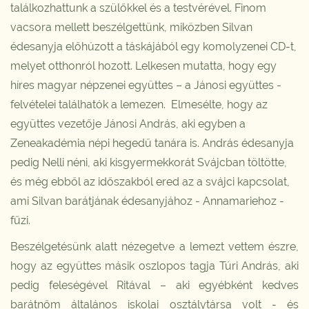
találkozhattunk a szülőkkel és a testvérével. Finom
vacsora mellett beszélgettünk, miközben Silvan
édesanyja előhúzott a táskájából egy komolyzenei CD-t,
melyet otthonról hozott. Lelkesen mutatta, hogy egy
híres magyar népzenei együttes – a Jánosi együttes -
felvételei találhatók a lemezen. Elmesélte, hogy az
együttes vezetője Jánosi András, aki egyben a
Zeneakadémia népi hegedű tanára is. András édesanyja
pedig Nelli néni, aki kisgyermekkorát Svájcban töltötte,
és még ebből az időszakból ered az a svájci kapcsolat,
ami Silvan barátjának édesanyjához - Annamariehoz -
fűzi.
Beszélgetésünk alatt nézegetve a lemezt vettem észre,
hogy az együttes másik oszlopos tagja Túri András, aki
pedig feleségével Ritával – aki egyébként kedves
barátnőm általános iskolai osztálytársa volt - és