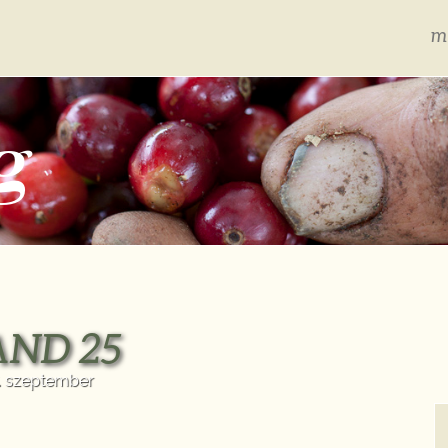
m
g
AND 25
. szeptember