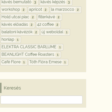
kávés bemutató
kávés képzés
3
3
workshop
apricot
la marzocco
2
2
2
Hold utcai piac
filterkávé
2
2
kávés előadás
42 coffee
2
2
balatoni kávézók
új weboldal
2
1
honlap
1
ELEKTRA CLASSIC BARLUME
1
BEANLIGHT Coffee Roasters
1
Café Flore
Tóth Flóra Emese
1
1
Keresés