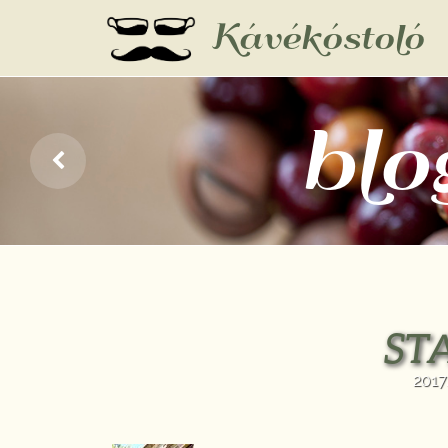
Kávékóstoló
blo
ST
2017