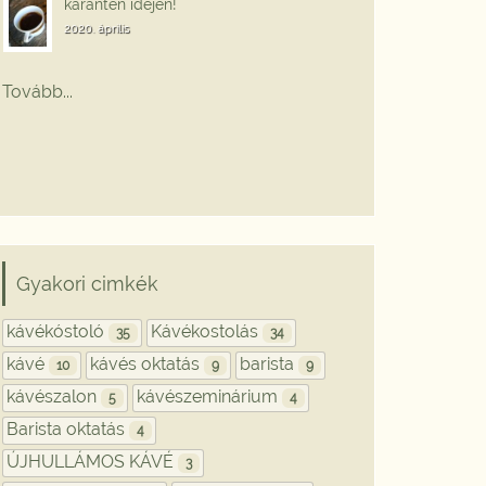
karantén idején!
2020. április
Tovább...
Gyakori cimkék
kávékóstoló
Kávékostolás
35
34
kávé
kávés oktatás
barista
10
9
9
kávészalon
kávészeminárium
5
4
Barista oktatás
4
ÚJHULLÁMOS KÁVÉ
3