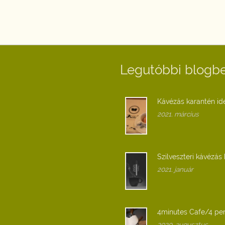
Legutóbbi blogb
Kávézás karantén id
2021. március
Szilveszteri kávézás 
2021. január
4minutes Cafe/4 per
2020. augusztus