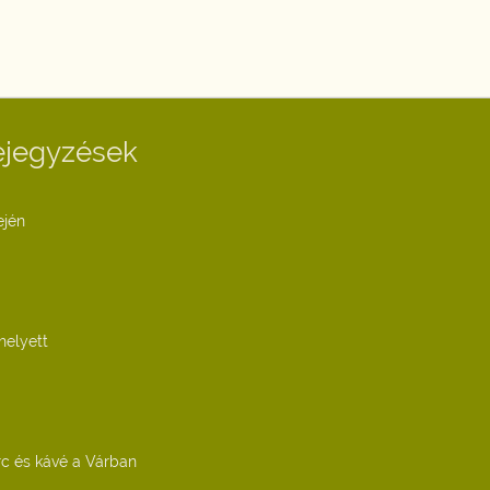
ejegyzések
ején
helyett
c és kávé a Várban