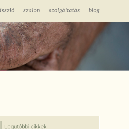
isszió
szalon
szolgáltatás
blog
Legutóbbi cikkek