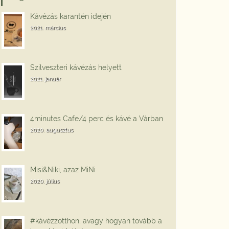
Kávézás karantén idején
2021. március
Szilveszteri kávézás helyett
2021. január
4minutes Cafe/4 perc és kávé a Várban
2020. augusztus
Misi&Niki, azaz MiNi
2020. július
#kávézzotthon, avagy hogyan tovább a