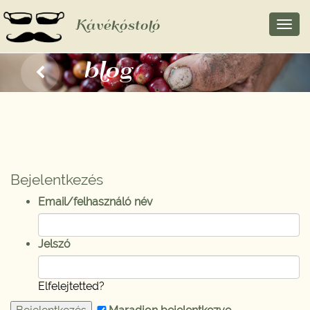
Kávékóstoló
Toggl
navig
blog
Bejelentkezés
Email/felhasználó név
Jelszó
Elfelejtetted?