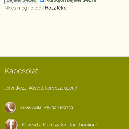
Maradjon bejelentkezve
Nincs még fiókod?
Hozz létre!
Kapcsolat
Jelentkezz, kóstolj, kérdezz, üzenj!
Kövesd a Kávészalont facebookon!