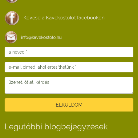
Kövesd a Kávékóstolót facebookon!
ELKÜLDÖM
Legutóbbi blogbejegyzések