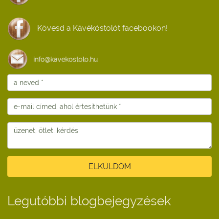
Kövesd a Kávékóstolót facebookon!
ELKÜLDÖM
Legutóbbi blogbejegyzések