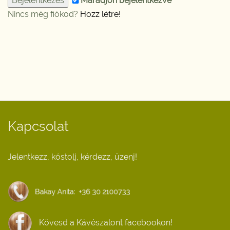
Maradjon bejelentkezve
Nincs még fiókod?
Hozz létre!
Kapcsolat
Jelentkezz, kóstolj, kérdezz, üzenj!
Kövesd a Kávészalont facebookon!