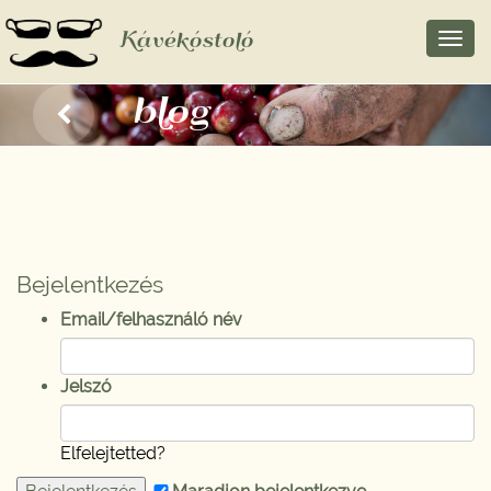
Kávékóstoló
Toggl
navig
blog
Bejelentkezés
Email/felhasználó név
Jelszó
Elfelejtetted?